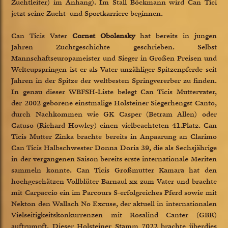
Zuchtleiter) im Anhang). Im Stall Böckmann wird Can Tici
jetzt seine Zucht- und Sportkarriere beginnen.
Can Ticis Vater
Cornet Obolensky
hat bereits in jungen
Jahren Zuchtgeschichte geschrieben. Selbst
Mannschaftseuropameister und Sieger in Großen Preisen und
Weltcupspringen ist er als Vater unzähliger Spitzenpferde seit
Jahren in der Spitze der weltbesten Springvererber zu finden.
In genau dieser WBFSH-Liste belegt Can Ticis Muttervater,
der 2002 geborene einstmalige Holsteiner Siegerhengst Canto,
durch Nachkommen wie GK Casper (Betram Allen) oder
Catuso (Richard Howley) einen vielbeachteten 41.Platz. Can
Ticis Mutter Zinka brachte bereits in Anpaarung an Clarimo
Can Ticis Halbschwester Donna Doria 39, die als Sechsjährige
in der vergangenen Saison bereits erste internationale Meriten
sammeln konnte. Can Ticis Großmutter Kamara hat den
hochgeschätzen Vollblüter Barnaul xx zum Vater und brachte
mit Carpaccio ein im Parcours S-erfolgreiches Pferd sowie mit
Nekton den Wallach No Excuse, der aktuell in internationalen
Vielseitigkeitskonkurrenzen mit Rosalind Canter (GBR)
auftrumpft. Dieser Holsteiner Stamm 7022 brachte überdies