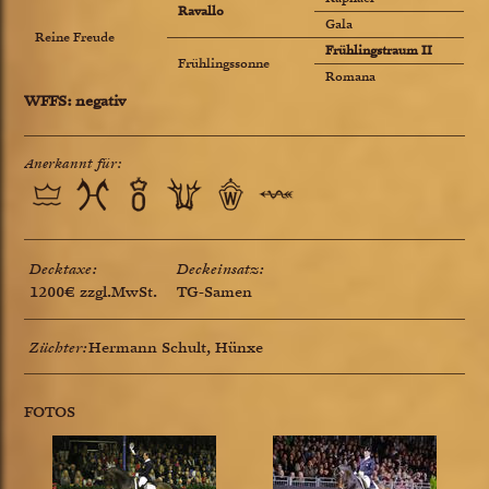
Ravallo
Gala
Reine Freude
Frühlingstraum II
Frühlingssonne
Romana
WFFS: negativ
Anerkannt für:
Decktaxe:
Deckeinsatz:
1200€ zzgl.MwSt.
TG-Samen
Züchter:
Hermann Schult, Hünxe
FOTOS