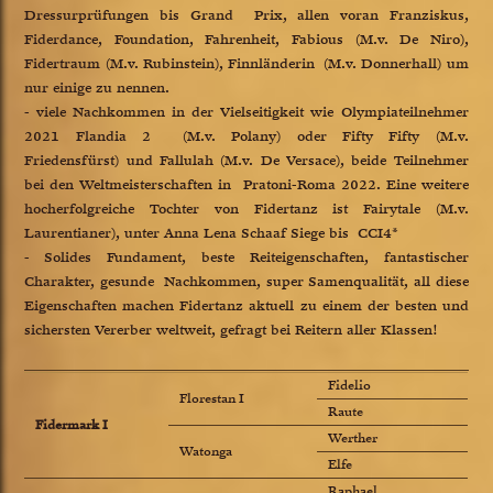
Dressurprüfungen bis Grand Prix, allen voran Franziskus,
Fiderdance, Foundation, Fahrenheit, Fabious (M.v. De Niro),
Fidertraum (M.v. Rubinstein), Finnländerin (M.v. Donnerhall) um
nur einige zu nennen.
- viele Nachkommen in der Vielseitigkeit wie Olympiateilnehmer
2021 Flandia 2 (M.v. Polany) oder Fifty Fifty (M.v.
Friedensfürst) und Fallulah (M.v. De Versace), beide Teilnehmer
bei den Weltmeisterschaften in Pratoni-Roma 2022. Eine weitere
hocherfolgreiche Tochter von Fidertanz ist Fairytale (M.v.
Laurentianer), unter Anna Lena Schaaf Siege bis CCI4*
- Solides Fundament, beste Reiteigenschaften, fantastischer
Charakter, gesunde Nachkommen, super Samenqualität, all diese
Eigenschaften machen Fidertanz aktuell zu einem der besten und
sichersten Vererber weltweit, gefragt bei Reitern aller Klassen!
Fidelio
Florestan I
Raute
Fidermark I
Werther
Watonga
Elfe
Raphael