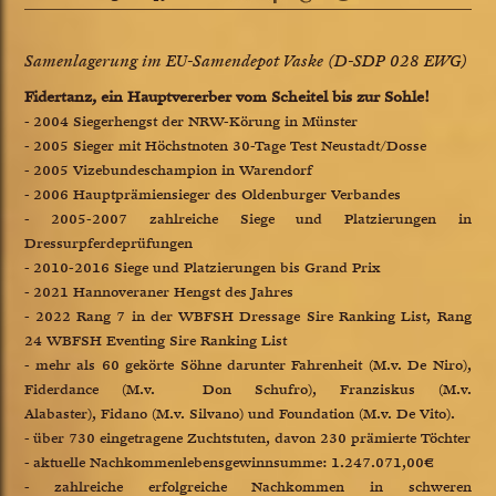
Samenlagerung im EU-Samendepot Vaske (D-SDP 028 EWG)
Fidertanz, ein Hauptvererber vom Scheitel bis zur Sohle!
- 2004 Siegerhengst der NRW-Körung in Münster
- 2005 Sieger mit Höchstnoten 30-Tage Test Neustadt/Dosse
- 2005 Vizebundeschampion in Warendorf
- 2006 Hauptprämiensieger des Oldenburger Verbandes
- 2005-2007 zahlreiche Siege und Platzierungen in
Dressurpferdeprüfungen
- 2010-2016 Siege und Platzierungen bis Grand Prix
- 2021 Hannoveraner Hengst des Jahres
- 2022 Rang 7 in der WBFSH Dressage Sire Ranking List, Rang
24 WBFSH Eventing Sire Ranking List
- mehr als 60 gekörte Söhne darunter Fahrenheit (M.v. De Niro),
Fiderdance (M.v. Don Schufro), Franziskus (M.v.
Alabaster), Fidano (M.v. Silvano) und Foundation (M.v. De Vito).
- über 730 eingetragene Zuchtstuten, davon 230 prämierte Töchter
- aktuelle Nachkommenlebensgewinnsumme: 1.247.071,00€
- zahlreiche erfolgreiche Nachkommen in schweren