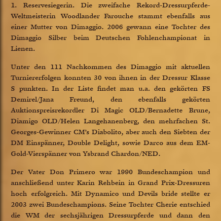
1. Reservesiegerin. Die zweifache Rekord-Dressurpferde-
Weltmeisterin Woodlander Farouche stammt ebenfalls aus
einer Mutter von Dimaggio. 2006 gewann eine Tochter des
Dimaggio Silber beim Deutschen Fohlenchampionat in
Lienen.
Unter den 111 Nachkommen des Dimaggio mit aktuellen
Turniererfolgen konnten 30 von ihnen in der Dressur Klasse
S punkten. In der Liste findet man u.a. den gekörten FS
Demirel/Jana Freund, den ebenfalls gekörten
Auktionspreisrekordler Di Magic OLD/Bernadette Brune,
Diamigo OLD/Helen Langehanenberg, den mehrfachen St.
Georges-Gewinner CM’s Diabolito, aber auch den Siebten der
DM Einspänner, Double Delight, sowie Darco aus dem EM-
Gold-Vierspänner von Ysbrand Chardon/NED.
Der Vater Don Primero war 1990 Bundeschampion und
anschließend unter Karin Rehbein in Grand Prix-Dressuren
hoch erfolgreich. Mit Dynamico und Devils bride stellte er
2003 zwei Bundeschampions. Seine Tochter Cherie entschied
die WM der sechsjährigen Dressurpferde und dann den