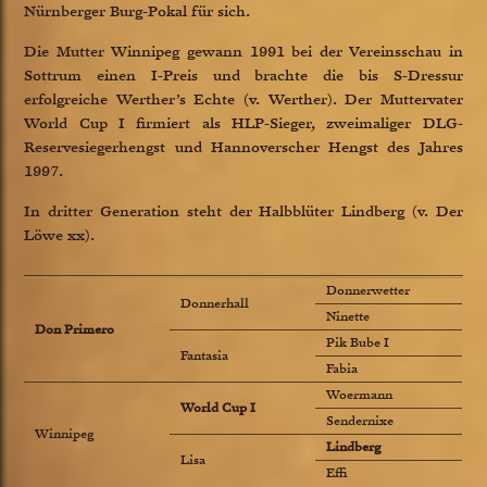
Nürnberger Burg-Pokal für sich.
Die Mutter Winnipeg gewann 1991 bei der Vereinsschau in
Sottrum einen I-Preis und brachte die bis S-Dressur
erfolgreiche Werther’s Echte (v. Werther). Der Muttervater
World Cup I firmiert als HLP-Sieger, zweimaliger DLG-
Reservesiegerhengst und Hannoverscher Hengst des Jahres
1997.
In dritter Generation steht der Halbblüter Lindberg (v. Der
Löwe xx).
Donnerwetter
Donnerhall
Ninette
Don Primero
Pik Bube I
Fantasia
Fabia
Woermann
World Cup I
Sendernixe
Winnipeg
Lindberg
Lisa
Effi