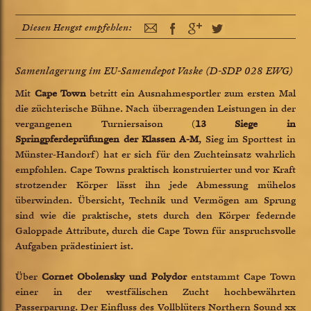
Diesen Hengst empfehlen:
Samenlagerung im EU-Samendepot Vaske (D-SDP 028 EWG)
Mit
Cape Town
betritt ein Ausnahmesportler zum ersten Mal
die züchterische Bühne. Nach überragenden Leistungen in der
vergangenen Turniersaison (
13 Siege in
Springpferdeprüfungen der Klassen A-M
, Sieg im Sporttest in
Münster-Handorf) hat er sich für den Zuchteinsatz wahrlich
empfohlen. Cape Towns praktisch konstruierter und vor Kraft
strotzender Körper lässt ihn jede Abmessung mühelos
überwinden. Übersicht, Technik und Vermögen am Sprung
sind wie die praktische, stets durch den Körper federnde
Galoppade Attribute, durch die Cape Town für anspruchsvolle
Aufgaben prädestiniert ist.
Über
Cornet Obolensky und Polydor
entstammt Cape Town
einer in der westfälischen Zucht hochbewährten
Passerparung. Der Einfluss des Vollblüters Northern Sound xx