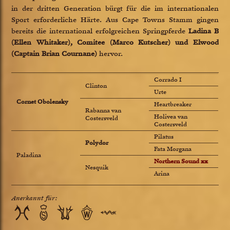
in der dritten Generation bürgt für die im internationalen
Sport erforderliche Härte. Aus Cape Towns Stamm gingen
bereits die international erfolgreichen Springpferde
Ladina B
(Ellen Whitaker), Comitee (Marco Kutscher) und Elwood
(Captain Brian Cournane)
hervor.
Corrado I
Clinton
Urte
Cornet Obolensky
Heartbreaker
Rabanna van
Holivea van
Costersveld
Costersveld
Pilatus
Polydor
Fata Morgana
Paladina
Northern Sound xx
Nesquik
Arina
Anerkannt für: